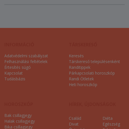
INFORMÁCIÓ
TÁRSKERESŐ
Adatvédelmi szabályzat
Keresés
Felhasználási feltételek
Társkereső településenként
Értesítés súgó
Randitippek
Kapcsolat
Párkapcsolati horoszkóp
Tudásbázis
Randi Ötletek
Heti horoszkóp
HOROSZKÓP
HÍREK, ÚJDONSÁGOK
Bak csillagjegy
Család
Diéta
Halak csillagjegy
Divat
Egészség
Bika csillagjegy