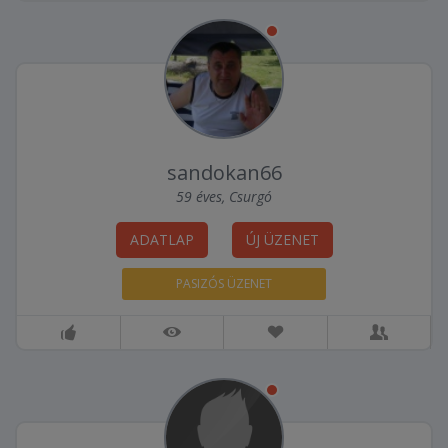
sandokan66
59 éves, Csurgó
ADATLAP
ÚJ ÜZENET
PASIZÓS ÜZENET