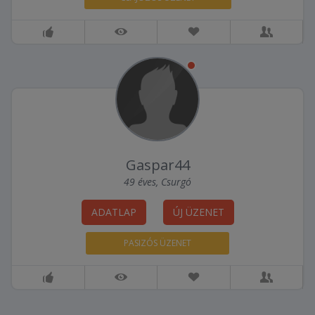
Gaspar44
49 éves, Csurgó
ADATLAP
ÚJ ÜZENET
PASIZÓS ÜZENET