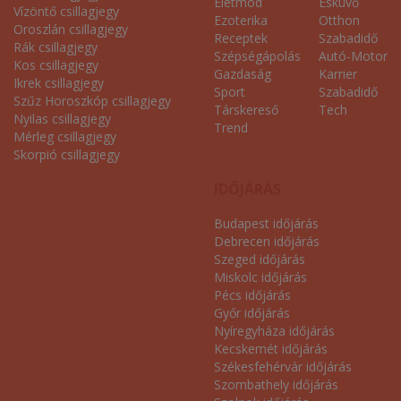
Életmód
Esküvő
Vízöntő csillagjegy
Ezoterika
Otthon
Oroszlán csillagjegy
Receptek
Szabadidő
Rák csillagjegy
Szépségápolás
Autó-Motor
Kos csillagjegy
Gazdaság
Karrier
Ikrek csillagjegy
Sport
Szabadidő
Szűz Horoszkóp csillagjegy
Társkereső
Tech
Nyilas csillagjegy
Trend
Mérleg csillagjegy
Skorpió csillagjegy
IDŐJÁRÁS
Budapest időjárás
Debrecen időjárás
Szeged időjárás
Miskolc időjárás
Pécs időjárás
Győr időjárás
Nyíregyháza időjárás
Kecskemét időjárás
Székesfehérvár időjárás
Szombathely időjárás