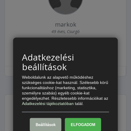
markok
49 éves, Csurgó
ADATLAP
ÚJ ÜZENET
Adatkezelési
PASIZÓS ÜZENET
beállítások
Weboldalunk az alapvető működéshez
szükséges cookie-kat használ. Szélesebb körű
funkcionalitáshoz (marketing, statisztika,
személyre szabás) egyéb cookie-kat
engedélyezhet. Részletesebb információkat az
Adatkezelési tájékoztatóban
talál.
Beállítások
fefe75
ELFOGADOM