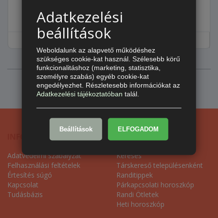
Adatkezelési
PASIZÓS ÜZENET
beállítások
Weboldalunk az alapvető működéshez
szükséges cookie-kat használ. Szélesebb körű
funkcionalitáshoz (marketing, statisztika,
személyre szabás) egyéb cookie-kat
engedélyezhet. Részletesebb információkat az
Adatkezelési tájékoztatóban
talál.
Beállítások
ELFOGADOM
INFORMÁCIÓ
TÁRSKERESŐ
Adatvédelmi szabályzat
Keresés
Felhasználási feltételek
Társkereső településenként
Értesítés súgó
Randitippek
Kapcsolat
Párkapcsolati horoszkóp
Tudásbázis
Randi Ötletek
Heti horoszkóp