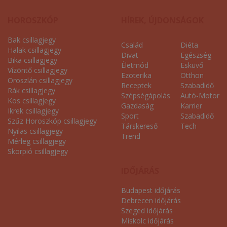
HOROSZKÓP
HÍREK, ÚJDONSÁGOK
Bak csillagjegy
Család
Diéta
Halak csillagjegy
Divat
Egészség
Bika csillagjegy
Életmód
Esküvő
Vízöntő csillagjegy
Ezoterika
Otthon
Oroszlán csillagjegy
Receptek
Szabadidő
Rák csillagjegy
Szépségápolás
Autó-Motor
Kos csillagjegy
Gazdaság
Karrier
Ikrek csillagjegy
Sport
Szabadidő
Szűz Horoszkóp csillagjegy
Társkereső
Tech
Nyilas csillagjegy
Trend
Mérleg csillagjegy
Skorpió csillagjegy
IDŐJÁRÁS
Budapest időjárás
Debrecen időjárás
Szeged időjárás
Miskolc időjárás