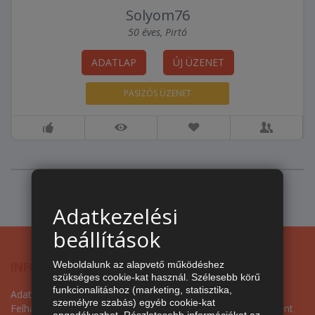
Solyom76
50 éves, Pirtó
ADATLAP
ÚJ ÜZENET
PASIZÓS ÜZENET
Adatkezelési
beállítások
Weboldalunk az alapvető működéshez
INFORMÁCIÓ
TÁRSKERESŐ
szükséges cookie-kat használ. Szélesebb körű
funkcionalitáshoz (marketing, statisztika,
Adatvédelmi szabályzat
Keresés
személyre szabás) egyéb cookie-kat
Felhasználási feltételek
Társkereső településenként
engedélyezhet. Részletesebb információkat az