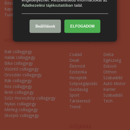
Értesítés súgó
Randitippek
Adatkezelési tájékoztatóban
talál.
Kapcsolat
Párkapcsolati horoszkóp
Tudásbázis
Randi Ötletek
Heti horoszkóp
Beállítások
ELFOGADOM
HOROSZKÓP
HÍREK, ÚJDONSÁGOK
Bak csillagjegy
Család
Diéta
Halak csillagjegy
Divat
Egészség
Bika csillagjegy
Életmód
Esküvő
Vízöntő csillagjegy
Ezoterika
Otthon
Oroszlán csillagjegy
Receptek
Szabadidő
Rák csillagjegy
Szépségápolás
Autó-Motor
Kos csillagjegy
Gazdaság
Karrier
Ikrek csillagjegy
Sport
Szabadidő
Szűz Horoszkóp csillagjegy
Társkereső
Tech
Nyilas csillagjegy
Trend
Mérleg csillagjegy
Skorpió csillagjegy
IDŐJÁRÁS