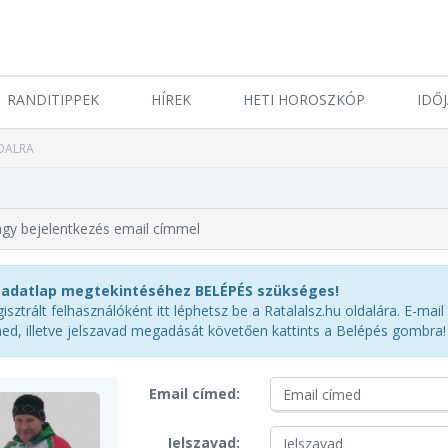
RANDITIPPEK
HÍREK
HETI HOROSZKÓP
IDŐ
DALRA
y bejelentkezés email címmel
 adatlap megtekintéséhez BELÉPÉS szükséges!
isztrált felhasználóként itt léphetsz be a Ratalalsz.hu oldalára. E-mail
ed, illetve jelszavad megadását követően kattints a Belépés gombra!
Email címed:
Jelszavad: