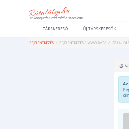
Itt könnyedén rád talál a szerelem!
TÁRSKERESŐ
ÚJ TÁRSKERESŐK
BEJELENTKEZÉS
BEJELENTKEZÉS A WWW.RATALALSZ.HU OL
Vag
Az
Reg
cím