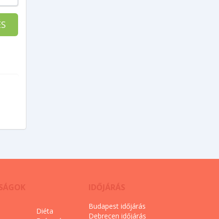
ÉS
NSÁGOK
IDŐJÁRÁS
Budapest időjárás
Diéta
Debrecen időjárás