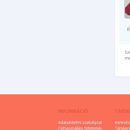
É
Sz
me
INFORMÁCIÓ
TÁRSK
Adatvédelmi szabályzat
Keresés
Felhasználási feltételek
Társker